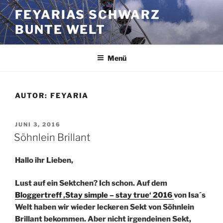
Zum
FEYARIAS SCHWARZ
Inhalt
BUNTE WELT
springen
Menü
AUTOR:
FEYARIA
VERÖFFENTLICHT
JUNI 3, 2016
AM
Söhnlein Brillant
Hallo ihr Lieben,
Lust auf ein Sektchen? Ich schon. Auf dem
Bloggertreff ‚Stay simple – stay true‘ 2016
von Isa´s
Welt haben wir wieder leckeren Sekt von Söhnlein
Brillant bekommen.
Aber nicht irgendeinen Sekt,