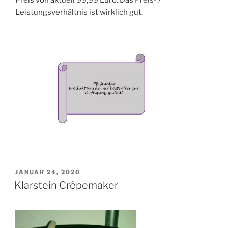
Preis von aktuell 99,99 Euro. Das Preis- /
Leistungsverhältnis ist wirklich gut.
VERÖFFENTLICHT
JANUAR 24, 2020
AM
Klarstein Crêpemaker