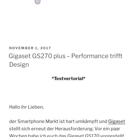
VERÖFFENTLICHT
NOVEMBER 1, 2017
AM
Gigaset GS270 plus – Performance trifft
Design
*Testvertorial*
Hallo ihr Lieben,
der Smartphone Markt ist hart umkämpft und
Gigaset
stellt sich erneut der Herausforderung. Vor ein paar
Wochen habe ich euch das Gigaset GS170 vorgestellt.