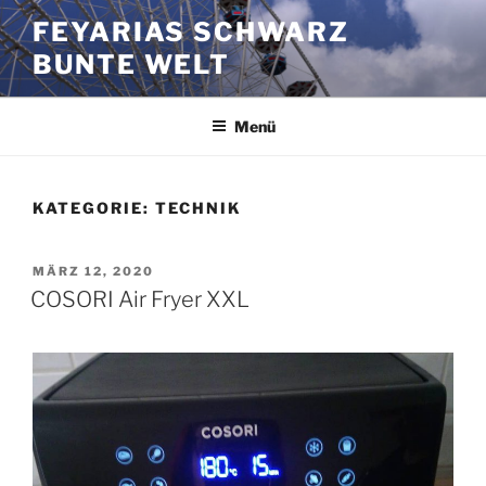
Zum
FEYARIAS SCHWARZ
Inhalt
BUNTE WELT
springen
Menü
KATEGORIE:
TECHNIK
VERÖFFENTLICHT
MÄRZ 12, 2020
AM
COSORI Air Fryer XXL