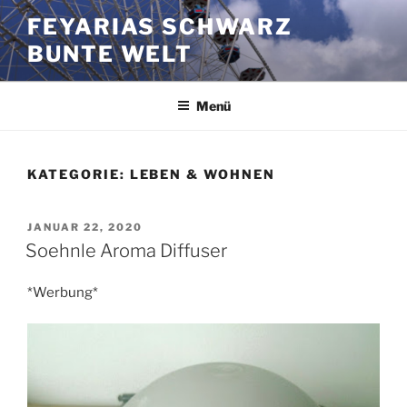
Zum
FEYARIAS SCHWARZ
Inhalt
BUNTE WELT
springen
Menü
KATEGORIE:
LEBEN & WOHNEN
VERÖFFENTLICHT
JANUAR 22, 2020
AM
Soehnle Aroma Diffuser
*Werbung*