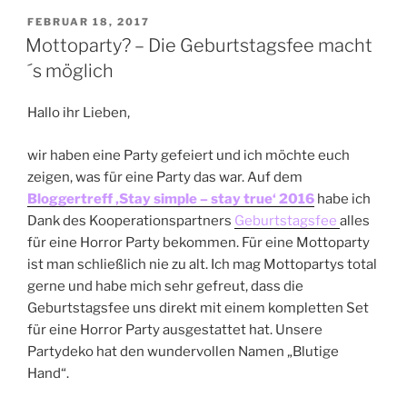
VERÖFFENTLICHT
FEBRUAR 18, 2017
AM
Mottoparty? – Die Geburtstagsfee macht
´s möglich
Hallo ihr Lieben,
wir haben eine Party gefeiert und ich möchte euch
zeigen, was für eine Party das war. Auf dem
Bloggertreff ‚Stay simple – stay true‘ 2016
habe ich
Dank des Kooperationspartners
Geburtstagsfee
alles
für eine Horror Party bekommen. Für eine Mottoparty
ist man schließlich nie zu alt. Ich mag Mottopartys total
gerne und habe mich sehr gefreut, dass die
Geburtstagsfee uns direkt mit einem kompletten Set
für eine Horror Party ausgestattet hat. Unsere
Partydeko hat den wundervollen Namen „Blutige
Hand“.