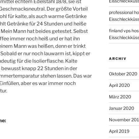
Eisschleckküs
ittel echtem Edelstahl 18/8, sie ist
 Geschmacksneutral. Der größte Vorteil
professional ho
wohl für kalte, als auch warme Getränke
Eisschleckküs
hlt Getränke für 24 Stunden und heiße
finland vps hos
 Mein Mann hat beides getestet. Selbst
Eisschleckküs
fee immer noch heiß und er hat ihn
einem Mann was heißen, denn er trinkt
Sobald er nur noch lauwarm ist, kippt er
ARCHIV
eutig für die Isolierflasche. Kalte
 bewusst knapp 22 Stunden in der
Oktober 2020
Zimmertemparatur stehen lassen. Das war
 Einfüllen, aber es war immer noch
April 2020
ur.
März 2020
Januar 2020
November 20
he:
April 2019