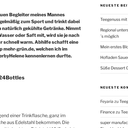
NEUESTE BE
euen Begleiter meines Mannes
Teegenuss mi
egelmäßig zum Sport und trinkt dabei
hm natürlich gekühlte Getränke. Nimmt
Regional unter
asser oder Saft mit, wird sie je nach
´s möglich
schnell warm. Abhilfe schafft eine
Mein erstes Bl
 mehr-grün.de, welchen ich im
rbyHelene kennenlernen durfte.
Hofladen Saue
Süße Dessert Gr
 24Bottles
NEUESTE KO
Feyaria
zu
Tee
Finance
zu
Tee
gend einer Trinkflasche, ganz im
asche aus Edelstahl bekommen. Die
super manufac