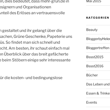
Mai 2015
, dies bedeutet, dass mehr-grün.de in
Designern und Organisationen
teil des Erlöses an vertrauensvolle
KATEGORIEN
Beauty
h gestaltet und ihr gelangt über die
lsachen, Grüne Geschenke, Papeterie uns
BloggerbyHele
s. So findet man sich schnell und
Bloggertreffen
cht. Am besten, ihr schaut einfach mal
en Überblick über das breit gefächerte
Bssst2015
abe beim Stöbern einige sehr interessante
Bssst2016
Bücher
ür die kosten- und bedingungslose
Das Leben und 
Essen & Trinke
Events