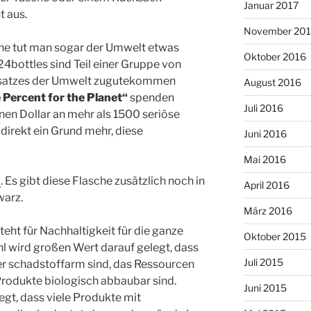
Januar 2017
t aus.
November 20
che tut man sogar der Umwelt etwas
Oktober 2016
4bottles sind Teil einer Gruppe von
msatzes der Umwelt zugutekommen
August 2016
 Percent for
the
Planet“
spenden
Juli 2016
onen Dollar an mehr als 1500 seriöse
direkt ein Grund mehr, diese
Juni 2016
Mai 2016
R
. Es gibt diese Flasche zusätzlich noch in
April 2016
warz.
März 2016
teht für Nachhaltigkeit für die ganze
Oktober 2015
l wird großen Wert darauf gelegt, dass
Juli 2015
er schadstoffarm sind, das Ressourcen
rodukte biologisch abbaubar sind.
Juni 2015
egt, dass viele Produkte mit