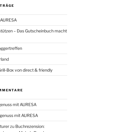
ITRÄGE
t AURESA
stützen – Das Gutscheinbuch macht
oggertreffen
rland
ill-Box von direct & friendly
MMENTARE
genuss mit AURESA
genuss mit AURESA
turer
zu
Buchrezension: