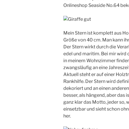
Onlineshop Seaside No.64 be
Mein Stern ist komplett aus Ho
Größe von 40 cm. Man kann ihn
Der Stern wirkt durch die Vera
edel und maritim. Bei mir wird 
in meinem Wohnzimmer finden. S
zwangsläufig an eine Jahreszei
Aktuell steht er auf einer Holz
Rankhilfe. Der Stern wird defin
dekoriert und an einen anderen
besser, als hängend, aber das 
ganz klar das Motto, jeder so, w
einsetzbar und sieht schon ohn
her.