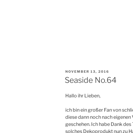
VERÖFFENTLICHT
NOVEMBER 13, 2016
AM
Seaside No.64
Hallo ihr Lieben,
ich bin ein großer Fan von schl
diese dann noch nach eigenen V
geschehen. Ich habe Dank des
solches Dekoprodukt nun zu Ha