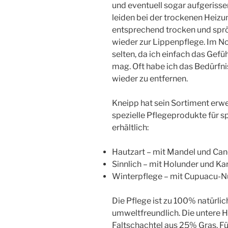
und eventuell sogar aufgeriss
leiden bei der trockenen Heizu
entsprechend trocken und sprö
wieder zur Lippenpflege. Im No
selten, da ich einfach das Gefü
mag. Oft habe ich das Bedürfni
wieder zu entfernen.
Kneipp hat sein Sortiment erwei
spezielle Pflegeprodukte für s
erhältlich:
Hautzart – mit Mandel und Cand
Sinnlich – mit Holunder und Kar
Winterpflege – mit Cupuacu-Nu
Die Pflege ist zu 100% natürlic
umweltfreundlich. Die untere H
Faltschachtel aus 25% Gras. F