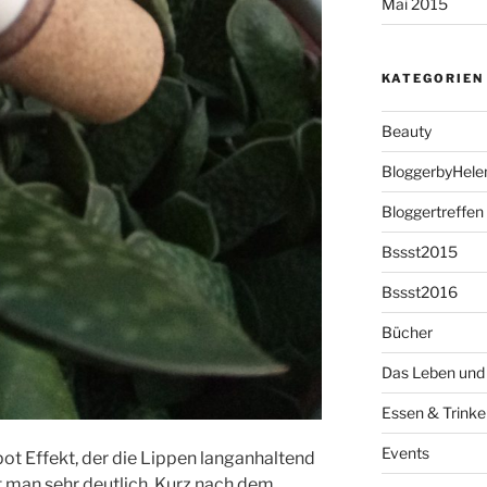
Mai 2015
KATEGORIEN
Beauty
BloggerbyHele
Bloggertreffen
Bssst2015
Bssst2016
Bücher
Das Leben und 
Essen & Trinke
Events
ot Effekt, der die Lippen langanhaltend
t man sehr deutlich. Kurz nach dem