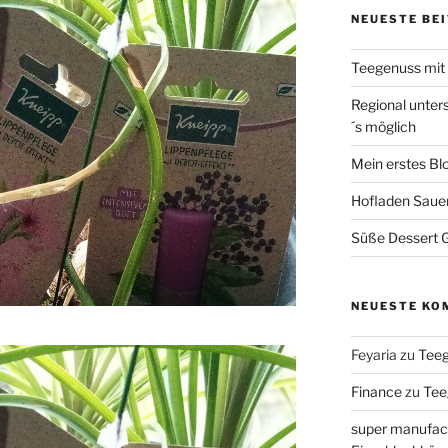
NEUESTE BE
Teegenuss mi
Regional unter
´s möglich
Mein erstes Bl
Hofladen Saue
Süße Dessert Gr
NEUESTE KO
Feyaria
zu
Tee
Finance
zu
Tee
super manufac