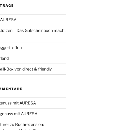
ITRÄGE
t AURESA
stützen – Das Gutscheinbuch macht
oggertreffen
rland
ill-Box von direct & friendly
MMENTARE
genuss mit AURESA
genuss mit AURESA
turer
zu
Buchrezension: