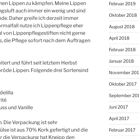
enen Lippen zu kämpfen. Meine Lippen
Februar 2019
ngsluft auch immer ein wenig und sind
Oktober 2018
de. Daher greife ich derzeit immer
rmalfall nutze ich Lippenpflege eher
August 2018
hl von Lippenpflegestiften nicht gerne
April 2018
s, die Pflege sofort nach dem Auftragen
Februar 2018
Januar 2018
tert und führt seit letztem Herbst
pröde Lippen. Folgende drei Sortensind
November 201
Oktober 2017
elilla
September 20
ité
Juni 2017
ss und Vanille
April 2017
h. Die Verpackung ist sehr
ülse ist aus 70% Kork gefertigt und die
Februar 2017
ür die Verpackung hat Kneipp den