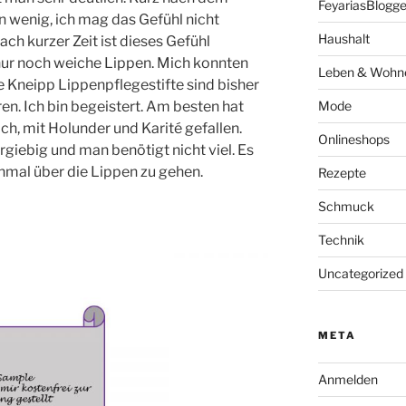
FeyariasBlogge
n wenig, ich mag das Gefühl nicht
Haushalt
ch kurzer Zeit ist dieses Gefühl
ur noch weiche Lippen. Mich konnten
Leben & Wohn
e Kneipp Lippenpflegestifte sind bisher
Mode
ren. Ich bin begeistert. Am besten hat
ich, mit Holunder und Karité gefallen.
Onlineshops
ergiebig und man benötigt nicht viel. Es
nmal über die Lippen zu gehen.
Rezepte
Schmuck
Technik
Uncategorized
META
Anmelden