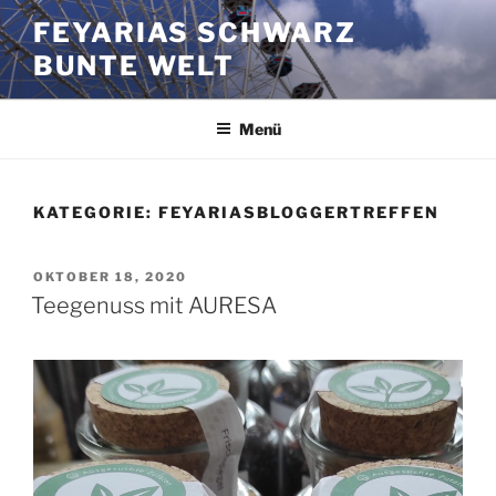
Zum
FEYARIAS SCHWARZ
Inhalt
BUNTE WELT
springen
Menü
KATEGORIE:
FEYARIASBLOGGERTREFFEN
VERÖFFENTLICHT
OKTOBER 18, 2020
AM
Teegenuss mit AURESA