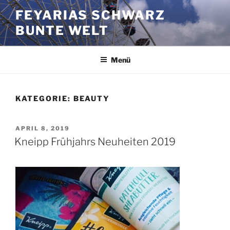
Zum
FEYARIAS SCHWARZ
Inhalt
BUNTE WELT
springen
Menü
KATEGORIE:
BEAUTY
VERÖFFENTLICHT
APRIL 8, 2019
AM
Kneipp Frühjahrs Neuheiten 2019