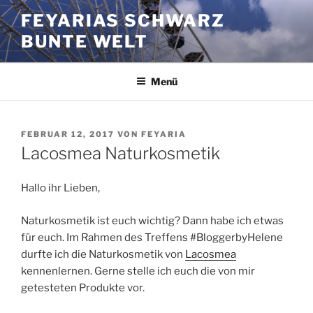
Zum
FEYARIAS SCHWARZ
Inhalt
BUNTE WELT
springen
Menü
VERÖFFENTLICHT
FEBRUAR 12, 2017
VON
FEYARIA
AM
Lacosmea Naturkosmetik
Hallo ihr Lieben,
Naturkosmetik ist euch wichtig? Dann habe ich etwas
für euch. Im Rahmen des Treffens #BloggerbyHelene
durfte ich die Naturkosmetik von
Lacosmea
kennenlernen. Gerne stelle ich euch die von mir
getesteten Produkte vor.