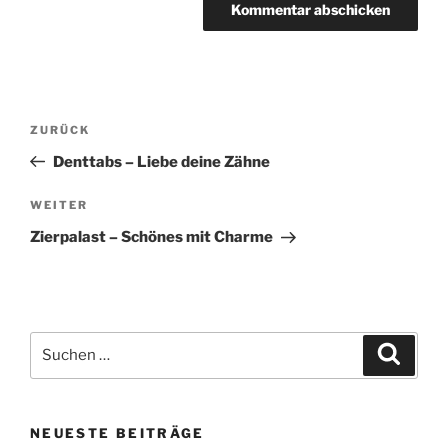
Beitragsnavigation
Vorheriger
ZURÜCK
Beitrag
Denttabs – Liebe deine Zähne
Nächster
WEITER
Beitrag
Zierpalast – Schönes mit Charme
Suchen
Suche
nach:
NEUESTE BEITRÄGE