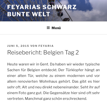
Zum
FEYARIAS SCHWARZ
Inhalt
BUNTE WELT
springen
Menü
VERÖFFENTLICHT
JUNI 5, 2015
VON
FEYARIA
AM
Reisebericht: Belgien Tag 2
Heute waren wir in Gent. Da haben wir wieder typische
Sachen für Belgien entdeckt. Der Türklopfer hängt an
einer alten Tür, welche zu einem modernen und vor
allem renovierten Wohnhaus gehört. Das gibt es hier
sehr oft. Alt und neu direkt nebeneinander. Seht ihr auf
einem Foto ganz gut. Die Gegensätze hier sind oft sehr
vertreten. Manchmal ganz schön erschreckend.