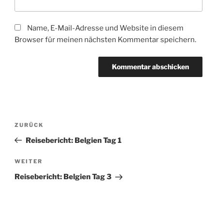
Name, E-Mail-Adresse und Website in diesem
Browser für meinen nächsten Kommentar speichern.
Beitragsnavigation
Vorheriger
ZURÜCK
Beitrag
Reisebericht: Belgien Tag 1
Nächster
WEITER
Beitrag
Reisebericht: Belgien Tag 3