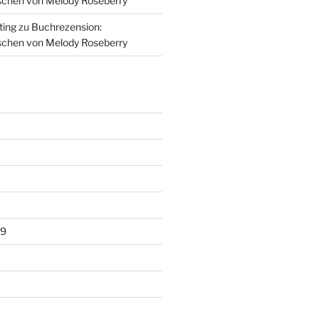
schen von Melody Roseberry
ting
zu
Buchrezension:
schen von Melody Roseberry
19