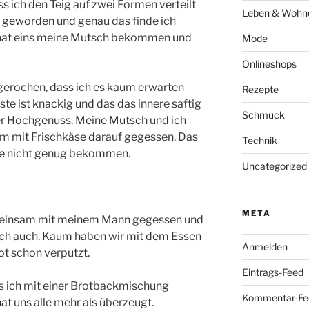
ss ich den Teig auf zwei Formen verteilt
Leben & Wohn
ch geworden und genau das finde ich
n hat eins meine Mutsch bekommen und
Mode
Onlineshops
 gerochen, dass ich es kaum erwarten
Rezepte
ste ist knackig und das das innere saftig
Schmuck
ter Hochgenuss. Meine Mutsch und ich
rm mit Frischkäse darauf gegessen. Das
Technik
ide nicht genug bekommen.
Uncategorized
META
meinsam mit meinem Mann gegessen und
 ich auch. Kaum haben wir mit dem Essen
Anmelden
ot schon verputzt.
Eintrags-Feed
es ich mit einer Brotbackmischung
Kommentar-Fe
t uns alle mehr als überzeugt.