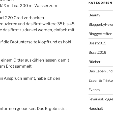
KATEGORIEN
fäß mit ca. 200 ml Wasser zum
n
Beauty
 bei 220 Grad vorbacken
duzieren und das Brot weitere 35 bis 45
BloggerbyHele
e das Brot zu dunkel werden, einfach mit
Bloggertreffen
uf die Brotunterseite klopft und es hohl
Bssst2015
Bssst2016
 einem Gitter auskühlen lassen, damit
Bücher
 dem Brot sammelt
Das Leben und 
 in Anspruch nimmt, habe ich den
Essen & Trinke
Events
FeyariasBlogge
enformen gebacken. Das Ergebnis ist
Haushalt