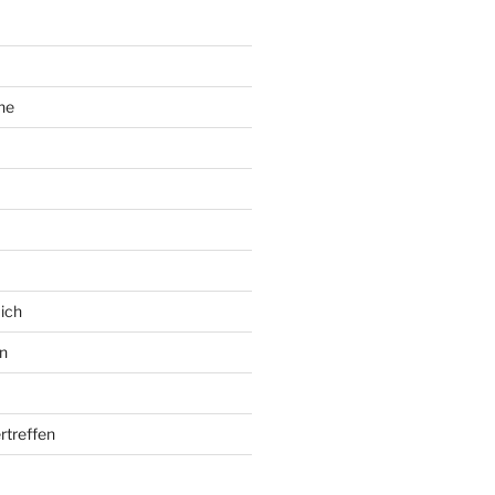
ne
ich
n
rtreffen