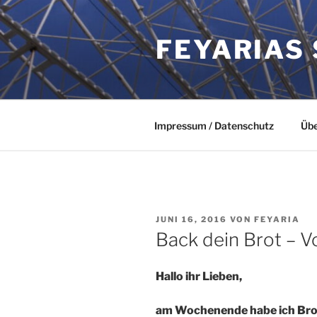
Zum
Inhalt
FEYARIAS
springen
Impressum / Datenschutz
Übe
VERÖFFENTLICHT
JUNI 16, 2016
VON
FEYARIA
AM
Back dein Brot – Vo
Hallo ihr Lieben,
am Wochenende habe ich Brot