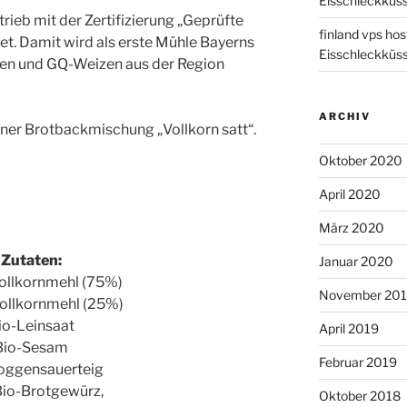
Eisschleckküs
rieb mit der Zertifizierung „Geprüfte
finland vps hos
et. Damit wird als erste Mühle Bayerns
Eisschleckküs
en und GQ-Weizen aus der Region
ARCHIV
er Brotbackmischung „Vollkorn satt“.
Oktober 2020
April 2020
März 2020
Zutaten:
Januar 2020
ollkornmehl (75%)
November 20
ollkornmehl (25%)
io-Leinsaat
April 2019
Bio-Sesam
Februar 2019
oggensauerteig
 Bio-Brotgewürz,
Oktober 2018