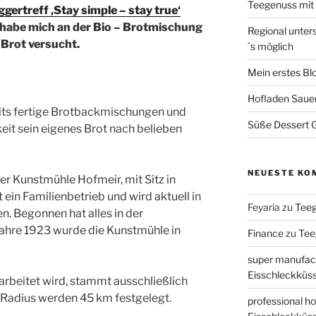
Teegenuss mi
ggertreff ‚Stay simple – stay true‘
 habe mich an der Bio
– Brotmischung
Regional unter
 Brot versucht.
´s möglich
Mein erstes Bl
Hofladen Saue
eits fertige Brotbackmischungen und
Süße Dessert Gr
eit sein eigenes Brot nach belieben
NEUESTE KO
er Kunstmühle Hofmeir, mit Sitz in
ein Familienbetrieb und wird aktuell in
Feyaria
zu
Tee
n. Begonnen hat alles in der
Jahre 1923 wurde die Kunstmühle in
Finance
zu
Tee
super manufac
Eisschleckküs
arbeitet wird, stammt ausschließlich
 Radius werden 45 km festgelegt.
professional ho