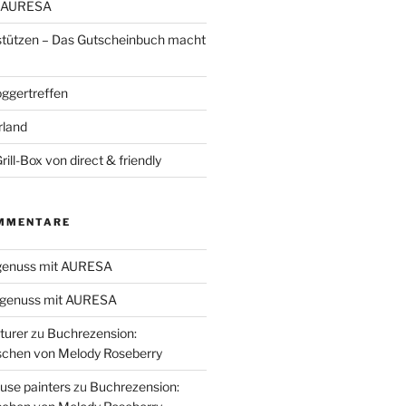
t AURESA
stützen – Das Gutscheinbuch macht
oggertreffen
rland
ill-Box von direct & friendly
MMENTARE
genuss mit AURESA
genuss mit AURESA
turer
zu
Buchrezension:
schen von Melody Roseberry
use painters
zu
Buchrezension: