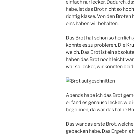
einfach nur lecker. Dadurch, da
habe, ist das Brot nicht so ho
richtig klasse. Von den Brote
eins haben wir behalten.
Das Brot hat schon so herrlich
konnte es zu probieren. Die Kru
weich. Das Brot ist ein absolu
haben das Brot noch leicht wa
war so lecker, wir konnten be
Abends habe ich das Brot ge
er fand es genauso lecker, wie
begonnen, da war das halbe Br
Das war das erste Brot, welch
gebacken habe. Das Ergebnis ha