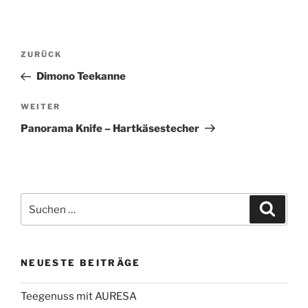
Beitragsnavigation
Vorheriger
ZURÜCK
Beitrag
Dimono Teekanne
Nächster
WEITER
Beitrag
Panorama Knife – Hartkäsestecher
Suchen
Suche
nach:
NEUESTE BEITRÄGE
Teegenuss mit AURESA