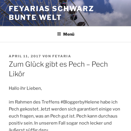
Zum
FEYARIAS SCHWARZ
Inhalt
BUNTE WELT
springen
Menü
VERÖFFENTLICHT
APRIL 11, 2017
VON
FEYARIA
AM
Zum Glück gibt es Pech – Pech
Likör
Hallo ihr Lieben,
im Rahmen des Treffens #BloggerbyHelene habe ich
Pech gekostet. Jetzt werden sich garantiert einige von
euch fragen, was an Pech gut ist. Pech kann durchaus
positiv sein. In unserem Fall sogar noch lecker und
äußerst süffig dazu.