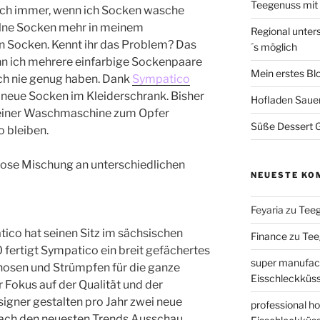
Teegenuss mi
lich immer, wenn ich Socken wasche
elne Socken mehr in meinem
Regional unter
 Socken. Kennt ihr das Problem? Das
´s möglich
enn ich mehrere einfarbige Sockenpaare
Mein erstes Bl
ch nie genug haben. Dank
Sympatico
 neue Socken im Kleiderschrank. Bisher
Hofladen Saue
meiner Waschmaschine zum Opfer
Süße Dessert Gr
o bleiben.
diose Mischung an unterschiedlichen
NEUESTE KO
Feyaria
zu
Tee
o hat seinen Sitz im sächsischen
Finance
zu
Tee
 fertigt Sympatico ein breit gefächertes
super manufac
hosen und Strümpfen für die ganze
Eisschleckküs
r Fokus auf der Qualität und der
igner gestalten pro Jahr zwei neue
professional ho
 nach den neuesten Trends Ausschau.