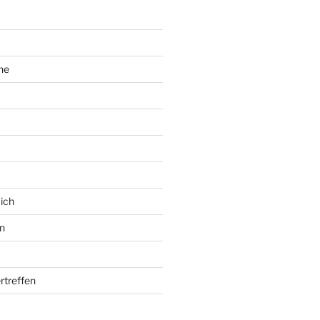
ne
ich
n
rtreffen