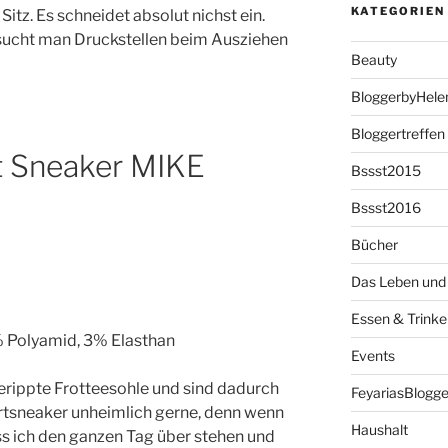
KATEGORIEN
Sitz. Es schneidet absolut nichst ein.
sucht man Druckstellen beim Ausziehen
Beauty
BloggerbyHele
Bloggertreffen
t Sneaker MIKE
Bssst2015
Bssst2016
Bücher
Das Leben und 
Essen & Trinke
 Polyamid, 3% Elasthan
Events
erippte Frotteesohle und sind dadurch
FeyariasBlogge
rtsneaker unheimlich gerne, denn wenn
Haushalt
ss ich den ganzen Tag über stehen und