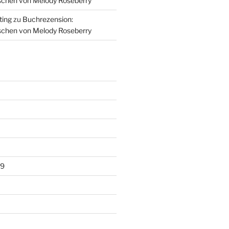
schen von Melody Roseberry
ting
zu
Buchrezension:
schen von Melody Roseberry
19