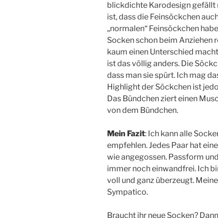
blickdichte Karodesign gefäll
ist, dass die Feinsöckchen auc
„normalen“ Feinsöckchen habe i
Socken schon beim Anziehen re
kaum einen Unterschied macht, 
ist das völlig anders. Die Söck
dass man sie spürt. Ich mag da
Highlight der Söckchen ist je
Das Bündchen ziert einen Musc
von dem Bündchen.
Mein Fazit
: Ich kann alle Soc
empfehlen. Jedes Paar hat ein
wie angegossen. Passform un
immer noch einwandfrei. Ich bi
voll und ganz überzeugt. Meine
Sympatico.
Braucht ihr neue Socken? Dann 