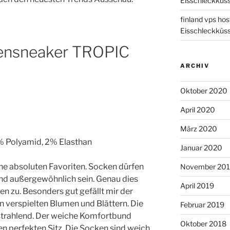
Eisschleckküs
finland vps hos
Eisschleckküs
ensneaker TROPIC
ARCHIV
Oktober 2020
April 2020
März 2020
 Polyamid, 2% Elasthan
Januar 2020
e absoluten Favoriten. Socken dürfen
November 20
 und außergewöhnlich sein. Genau dies
April 2019
en zu. Besonders gut gefällt mir der
 verspielten Blumen und Blättern. Die
Februar 2019
 strahlend. Der weiche Komfortbund
Oktober 2018
en perfekten Sitz. Die Socken sind weich