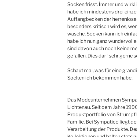
Socken frisst. Ímmer und wirk
habe ich mindestens drei einz
Auffangbecken der herrenlosen
besonders kritisch wird es, w
wasche. Socken kann ich einfa
habe ich nun ganz wundervolle
sind davon auch noch keine 
gefallen. Dies darf sehr gerne s
Schaut mal, was für eine gran
Socken ich bekommen habe.
Das Modeunternehmen Sympatic
Lichtenau. Seit dem Jahre 1990
Produktportfolio von Strumpf
Familie. Bei Sympatico liegt de
Verarbeitung der Produkte. Des
Kollektionen und halten stets