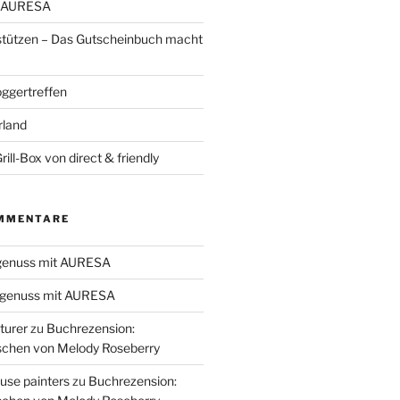
t AURESA
stützen – Das Gutscheinbuch macht
oggertreffen
rland
ill-Box von direct & friendly
MMENTARE
genuss mit AURESA
genuss mit AURESA
turer
zu
Buchrezension:
schen von Melody Roseberry
use painters
zu
Buchrezension: