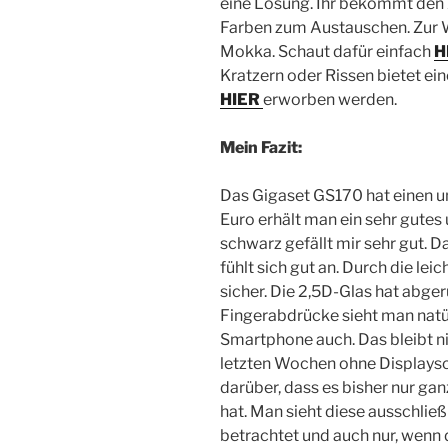
eine Lösung. Ihr bekommt den 
Farben zum Austauschen. Zur W
Mokka. Schaut dafür einfach
H
Kratzern oder Rissen bietet ei
HIER
erworben werden.
Mein Fazit:
Das Gigaset GS170 hat einen un
Euro erhält man ein sehr gutes
schwarz gefällt mir sehr gut. D
fühlt sich gut an. Durch die le
sicher. Die 2,5D-Glas hat abger
Fingerabdrücke sieht man natü
Smartphone auch. Das bleibt ni
letzten Wochen ohne Displaysch
darüber, dass es bisher nur gan
hat. Man sieht diese ausschlie
betrachtet und auch nur, wenn d