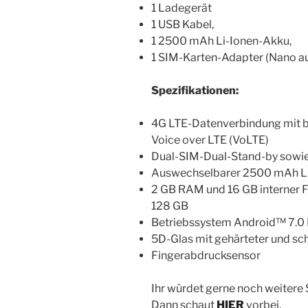
1 Ladegerät
1 USB Kabel,
1 2500 mAh Li-Ionen-Akku,
1 SIM-Karten-Adapter (Nano au
Spezifikationen:
4G LTE-Datenverbindung mit bi
Voice over LTE (VoLTE)
Dual-SIM-Dual-Stand-by sowie
Auswechselbarer 2500 mAh L
2 GB RAM und 16 GB interner F
128 GB
Betriebssystem Android™ 7.0
5D-Glas mit gehärteter und s
Fingerabdrucksensor
Ihr würdet gerne noch weitere 
Dann schaut
HIER
vorbei.