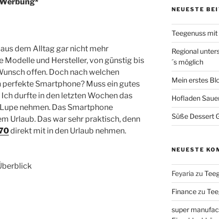
Werbung*
NEUESTE BE
Teegenuss mi
 aus dem Alltag gar nicht mehr
Regional unter
 Modelle und Hersteller, von günstig bis
´s möglich
in Wunsch offen. Doch nach welchen
Mein erstes Bl
ch perfekte Smartphone? Muss ein gutes
Ich durfte in den letzten Wochen das
Hofladen Saue
e Lupe nehmen. Das Smartphone
Süße Dessert Gr
em Urlaub. Das war sehr praktisch, denn
170
direkt mit in den Urlaub nehmen.
NEUESTE KO
Überblick
Feyaria
zu
Tee
Finance
zu
Tee
super manufac