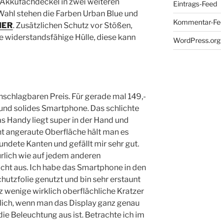
Akkufachdeckel in zwei weiteren
Eintrags-Feed
ahl stehen die Farben Urban Blue und
Kommentar-Fe
IER
. Zusätzlichen Schutz vor Stößen,
ne widerstandsfähige Hülle, diese kann
WordPress.org
schlagbaren Preis. Für gerade mal 149,-
 und solides Smartphone. Das schlichte
as Handy liegt super in der Hand und
icht angeraute Oberfläche hält man es
undete Kanten und gefällt mir sehr gut.
rlich wie auf jedem anderen
cht aus. Ich habe das Smartphone in den
utzfolie genutzt und bin sehr erstaunt
z wenige wirklich oberflächliche Kratzer
ßlich, wenn man das Display ganz genau
ie Beleuchtung aus ist. Betrachte ich im