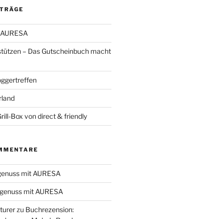
ITRÄGE
t AURESA
stützen – Das Gutscheinbuch macht
oggertreffen
rland
ill-Box von direct & friendly
MMENTARE
genuss mit AURESA
genuss mit AURESA
turer
zu
Buchrezension: