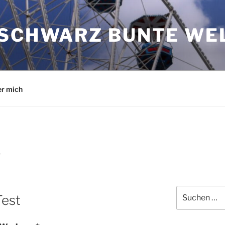
 SCHWARZ BUNTE WE
r mich
7
Suchen
Test
nach: