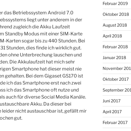
Februar 2019
r das Betriebssystem Android 7.0
Oktober 2018
iebssystems liegt unter anderem in der
August 2018
rend zugleich die Akku Laufzeit
t im Standby Modus mit einer SIM-Karte
April 2018
IM-Karten sogar bis zu 440 Stunden. Bei
Februar 2018
31 Stunden, dies finde ich wirklich gut.
nden ohne Unterbrechung lauschen und
Januar 2018
den. Die Akkulaufzeit hat mich sehr
November 201
rigen Smartphone hat dieser meist nie
en gehalten. Bei dem Gigaset GS170 ist
Oktober 2017
ade ich das Smartphone erst nach zwei
ass ich das Smartphone oft nutze und
September 20
ls auch für diverse Social Media Kanäle.
Juni 2017
 austauschbare Akku. Da dieser bei
eider nicht austauschbar ist, gefällt mir
April 2017
ochen gut.
Februar 2017