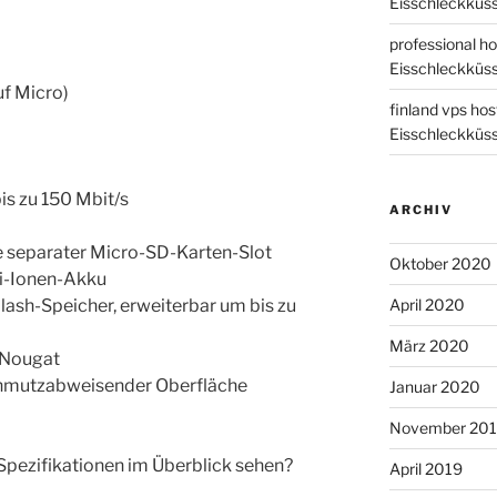
Eisschleckküs
professional ho
Eisschleckküs
f Micro)
finland vps hos
Eisschleckküs
s zu 150 Mbit/s
ARCHIV
 separater Micro-SD-Karten-Slot
Oktober 2020
i-Ionen-Akku
lash-Speicher, erweiterbar um bis zu
April 2020
März 2020
 Nougat
chmutzabweisender Oberfläche
Januar 2020
November 20
Spezifikationen im Überblick sehen?
April 2019