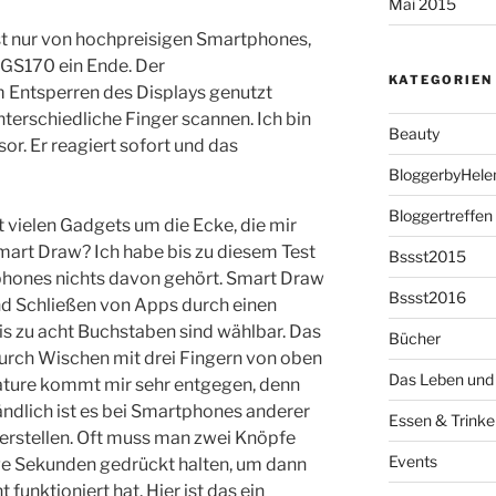
Mai 2015
t nur von hochpreisigen Smartphones,
 GS170 ein Ende. Der
KATEGORIEN
 Entsperren des Displays genutzt
nterschiedliche Finger scannen. Ich bin
Beauty
r. Er reagiert sofort und das
BloggerbyHele
Bloggertreffen
vielen Gadgets um die Ecke, die mir
 Smart Draw? Ich habe bis zu diesem Test
Bssst2015
ones nichts davon gehört. Smart Draw
Bssst2016
nd Schließen von Apps durch einen
is zu acht Buchstaben sind wählbar. Das
Bücher
durch Wischen mit drei Fingern von oben
Das Leben und 
ature kommt mir sehr entgegen, denn
ndlich ist es bei Smartphones anderer
Essen & Trinke
 erstellen. Oft muss man zwei Knöpfe
Events
ige Sekunden gedrückt halten, um dann
 funktioniert hat. Hier ist das ein