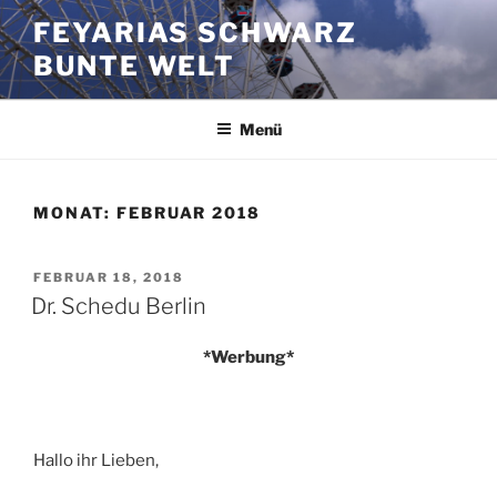
Zum
FEYARIAS SCHWARZ
Inhalt
BUNTE WELT
springen
Menü
MONAT:
FEBRUAR 2018
VERÖFFENTLICHT
FEBRUAR 18, 2018
AM
Dr. Schedu Berlin
*Werbung*
Hallo ihr Lieben,