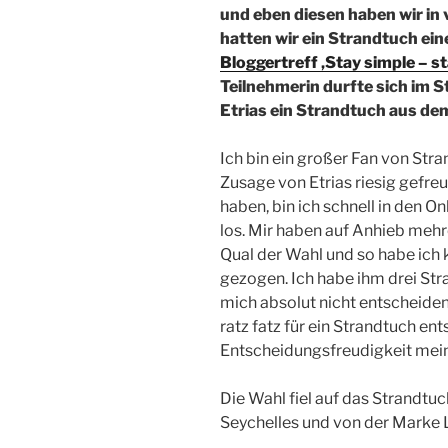
und eben diesen haben wir in 
hatten wir ein Strandtuch ei
Bloggertreff ‚Stay simple – s
Teilnehmerin durfte sich im 
Etrias ein Strandtuch aus de
Ich bin ein großer Fan von Str
Zusage von Etrias riesig gefre
haben, bin ich schnell in den 
los. Mir haben auf Anhieb mehr
Qual der Wahl und so habe ich
gezogen. Ich habe ihm drei Str
mich absolut nicht entscheiden
ratz fatz für ein Strandtuch en
Entscheidungsfreudigkeit mein
Die Wahl fiel auf das Strandtuch
Seychelles und von der Marke 