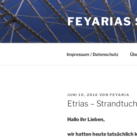
Zum
Inhalt
FEYARIAS
springen
Impressum / Datenschutz
Übe
VERÖFFENTLICHT
JUNI 15, 2016
VON
FEYARIA
AM
Etrias – Strandtuc
Hallo ihr Lieben,
wir hatten heute tatsächlich 