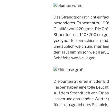
Das Strandtuch ist nicht einfac
besonderes. Es besteht zu 100
Qualität von 420 g/m². Die Grö
Strandtuch ist 140×200 cm gro
geeignet. Ich bin schier hin u
unglaublich weich und man lieg
der Haut himmlisch weich an. Es
Schäfchenwolke liegen.
Die bunten Streifen mit den Ei
Farben haben eine tolle Leuch
Auf dem Strandtuch von Etrias
lassen und das schöne Wetter 
für ein ausgedehntes Picknick,