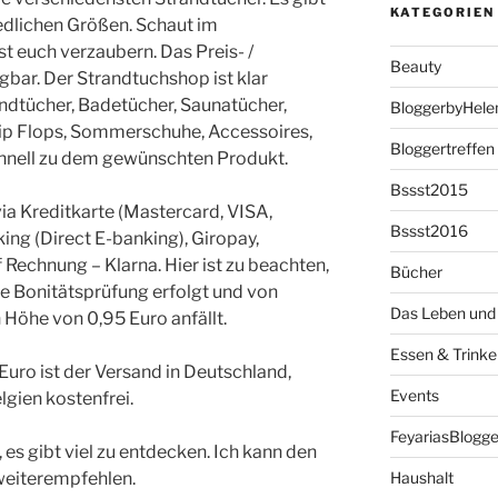
KATEGORIEN
edlichen Größen. Schaut im
t euch verzaubern. Das Preis- /
Beauty
gbar. Der Strandtuchshop ist klar
randtücher, Badetücher, Saunatücher,
BloggerbyHele
ip Flops, Sommerschuhe, Accessoires,
Bloggertreffen
chnell zu dem gewünschten Produkt.
Bssst2015
ia Kreditkarte (Mastercard, VISA,
Bssst2016
ng (Direct E-banking), Giropay,
 Rechnung – Klarna. Hier ist zu beachten,
Bücher
e Bonitätsprüfung erfolgt und von
Das Leben und 
 Höhe von 0,95 Euro anfällt.
Essen & Trinke
Euro ist der Versand in Deutschland,
Events
lgien kostenfrei.
FeyariasBlogge
es gibt viel zu entdecken. Ich kann den
weiterempfehlen.
Haushalt