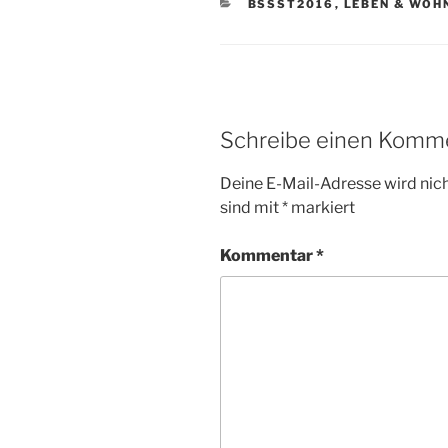
KATEGORIEN
BSSST2016
,
LEBEN & WOH
Schreibe einen Komm
Deine E-Mail-Adresse wird nicht
sind mit
*
markiert
Kommentar
*