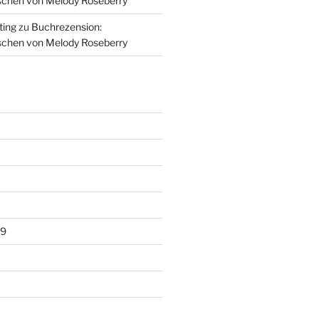
schen von Melody Roseberry
ting
zu
Buchrezension:
schen von Melody Roseberry
19