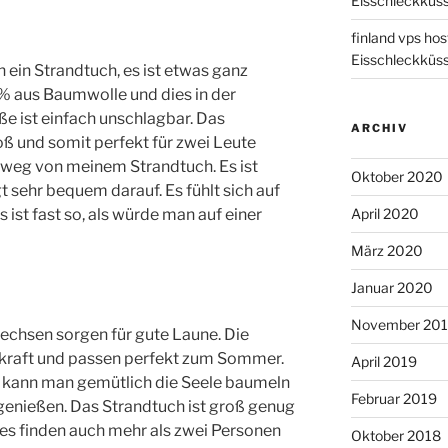
Eisschleckküs
finland vps hos
Eisschleckküs
h ein Strandtuch, es ist etwas ganz
% aus Baumwolle und dies in der
ße ist einfach unschlagbar. Das
ARCHIV
ß und somit perfekt für zwei Leute
nd weg von meinem Strandtuch. Es ist
Oktober 2020
t sehr bequem darauf. Es fühlt sich auf
 ist fast so, als würde man auf einer
April 2020
März 2020
Januar 2020
November 20
dechsen sorgen für gute Laune. Die
tkraft und passen perfekt zum Sommer.
April 2019
 kann man gemütlich die Seele baumeln
Februar 2019
genießen. Das Strandtuch ist groß genug
 es finden auch mehr als zwei Personen
Oktober 2018