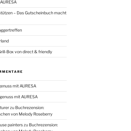
t AURESA
stützen – Das Gutscheinbuch macht
oggertreffen
rland
ill-Box von direct & friendly
MMENTARE
genuss mit AURESA
genuss mit AURESA
turer
zu
Buchrezension:
schen von Melody Roseberry
use painters
zu
Buchrezension: