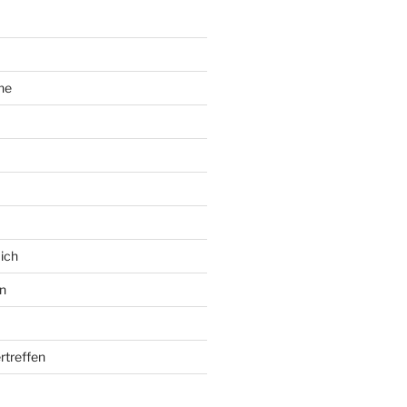
ne
ich
n
rtreffen