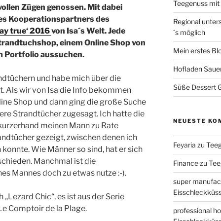
Teegenuss mi
vollen Zügen genossen. Mit dabei
nes
Kooperationspartners des
Regional unter
tay true‘ 2016
von Isa´s Welt. Jede
´s möglich
Strandtuchshop, einem Online Shop von
Mein erstes Bl
m Portfolio aussuchen.
Hofladen Saue
andtüchern und habe mich über die
Süße Dessert Gr
ut. Als wir von Isa die Info bekommen
Online Shop und dann ging die große Suche
ere Strandtücher zugesagt. Ich hatte die
NEUESTE KO
 kurzerhand meinen Mann zu Rate
andtücher gezeigt, zwischen denen ich
Feyaria
zu
Tee
 konnte. Wie Männer so sind, hat er sich
tschieden. Manchmal ist die
Finance
zu
Tee
es Mannes doch zu etwas nutze :-).
super manufac
Eisschleckküs
 „Lezard Chic“, es ist aus der Serie
Le Comptoir de la Plage.
professional ho