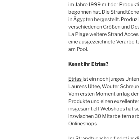
im Jahre 1999 mit der Produkt
begonnen hat. Die Strandtüch
in Ägypten hergestellt. Produz
verschiedenen Größen und Desi
La Plage weitere Strand Acces
eine ausgezeichnete Verarbeit
am Pool.
Kennt ihr Etrias?
Etrias
ist ein noch junges Unte
Laurens Ultee, Wouter Schreur
Vom ersten Moment an lag der 
Produkte und einen exzellenten 
insgesamt elf Webshops hat se
inzwischen 30 Mitarbeitern arb
Onlineshops.
Im
Strandtuchshop
findet ihr 