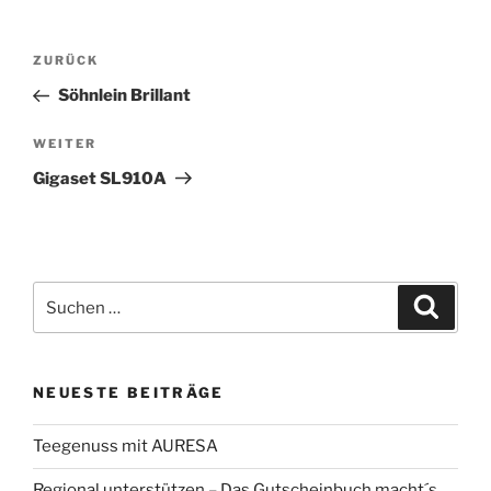
Beitragsnavigation
Vorheriger
ZURÜCK
Beitrag
Söhnlein Brillant
Nächster
WEITER
Beitrag
Gigaset SL910A
Suchen
Suche
nach:
NEUESTE BEITRÄGE
Teegenuss mit AURESA
Regional unterstützen – Das Gutscheinbuch macht´s