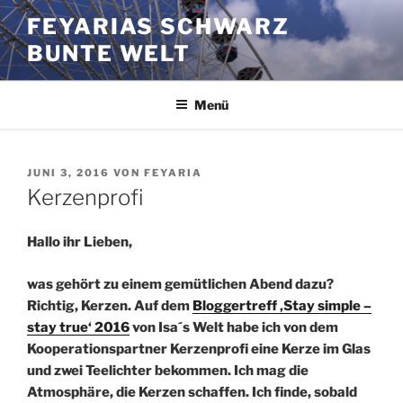
Zum
FEYARIAS SCHWARZ
Inhalt
BUNTE WELT
springen
Menü
VERÖFFENTLICHT
JUNI 3, 2016
VON
FEYARIA
AM
Kerzenprofi
Hallo ihr Lieben,
was gehört zu einem gemütlichen Abend dazu?
Richtig, Kerzen. Auf dem
Bloggertreff ‚Stay simple –
stay true‘ 2016
von Isa´s Welt habe ich von dem
Kooperationspartner
Kerzenprofi eine Kerze im Glas
und zwei Teelichter bekommen. Ich mag die
Atmosphäre, die Kerzen schaffen. Ich finde, sobald