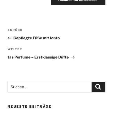
Beitragsnavigation
Vorheriger
ZURÜCK
Beitrag
Gepflegte Füße mit Ionto
Nächster
WEITER
Beitrag
tas Perfume – Erstklassige Düfte
Suchen
Suche
nach:
NEUESTE BEITRÄGE