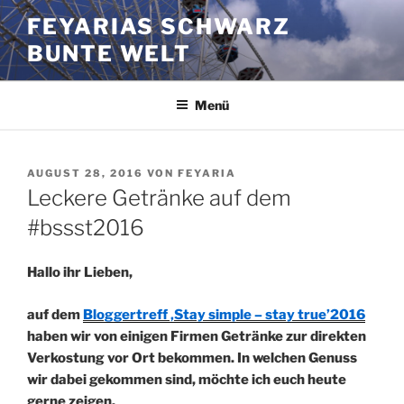
Zum
FEYARIAS SCHWARZ
Inhalt
BUNTE WELT
springen
Menü
VERÖFFENTLICHT
AUGUST 28, 2016
VON
FEYARIA
AM
Leckere Getränke auf dem
#bssst2016
Hallo ihr Lieben,
auf dem
Bloggertreff ‚Stay simple – stay true’2016
haben wir von einigen Firmen Getränke zur direkten
Verkostung vor Ort bekommen. In welchen Genuss
wir dabei
gekommen sind, möchte ich euch heute
gerne zeigen.